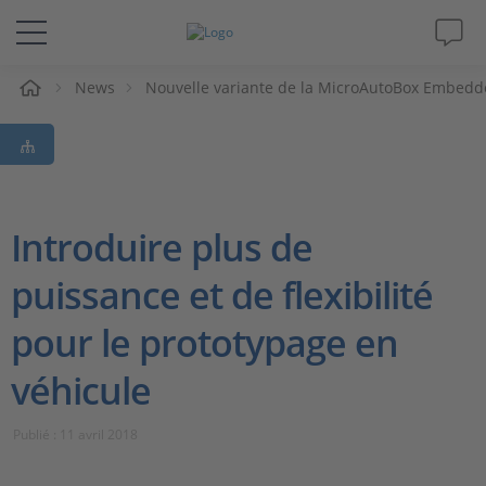
eil
News
Nouvelle variante de la MicroAutoBox Embedd
Solutions & Produits
Support
Magazine
Introduire plus de
puissance et de flexibilité
Société
pour le prototypage en
Carrières
véhicule
Publié : 11 avril 2018