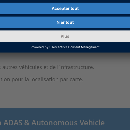
apteur réalistes, c’est-à-dire de la même manière que 
ées de capteur réalistes doivent être introduites dan
porelle.
emble de la pile AV, des données de (rest-) bus suppl
utres véhicules et de l’infrastructure.
ion pour la localisation par carte.
on ADAS & Autonomous Vehicle