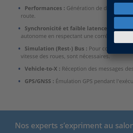
Performances :
Génération de données de c
route.
Synchronicité et faible latence :
Des donn
autonome en respectant une corrélation tem
Simulation (Rest-) Bus :
Pour couvrir l’ens
vitesse des roues, sont nécessaires.
Vehicle-to-X :
Réception des messages des a
GPS/GNSS :
Émulation GPS pendant l'exécut
Nos experts s’expriment au sal