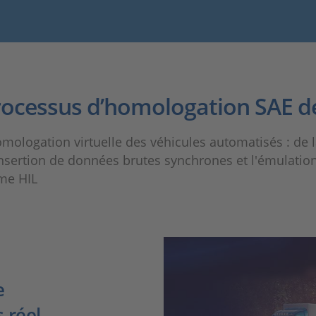
rocessus d’homologation SAE de
mologation virtuelle des véhicules automatisés : de 
l'insertion de données brutes synchrones et l'émulat
me HIL
e
 réel