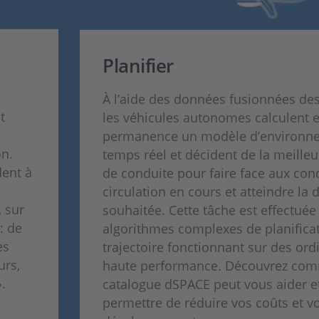
Planifier
À l’aide des données fusionnées des
t
les véhicules autonomes calculent 
permanence un modèle d’environn
on.
temps réel et décident de la meilleu
ent à
de conduite pour faire face aux con
circulation en cours et atteindre la 
 sur
souhaitée. Cette tâche est effectuée
: de
algorithmes complexes de planifica
es
trajectoire fonctionnant sur des ord
urs,
haute performance. Découvrez com
.
catalogue dSPACE peut vous aider e
permettre de réduire vos coûts et v