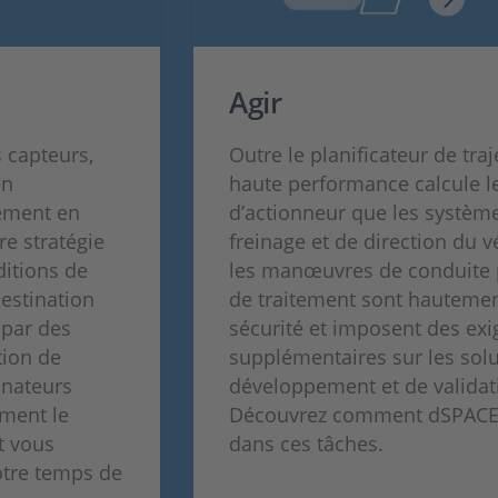
Agir
 capteurs,
Outre le planificateur de traj
en
haute performance calcule l
ement en
d’actionneur que les systèm
re stratégie
freinage et de direction du v
ditions de
les manœuvres de conduite 
destination
de traitement sont hautement
 par des
sécurité et imposent des ex
tion de
supplémentaires sur les sol
inateurs
développement et de validati
ment le
Découvrez comment dSPACE 
t vous
dans ces tâches.
otre temps de