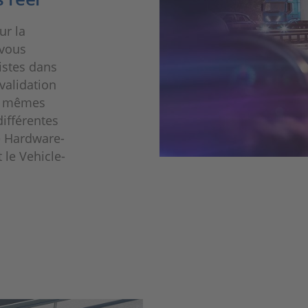
ur la
 vous
istes dans
validation
es mêmes
différentes
e Hardware-
t le Vehicle-