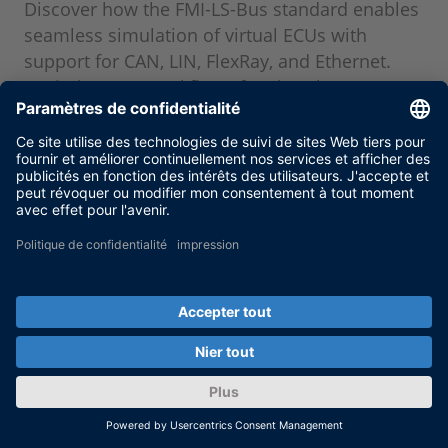
Discover how the FMI-LS-Bus standard enables
seamless simulation of virtual ECUs with
support for CAN, LIN, FlexRay, and Ethernet.
Optimize your workflows for virtual ECU
simulation and improve compatibility between
different tools!
MORE
Restez informé grâce à notre
service de newsletter dSPACE
direct.