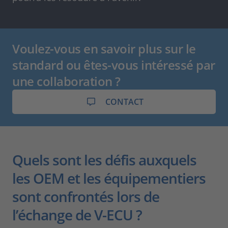
Voulez-vous en savoir plus sur le
standard ou êtes-vous intéressé par
une collaboration ?
CONTACT
Quels sont les défis auxquels
les OEM et les équipementiers
sont confrontés lors de
l’échange de V-ECU ?