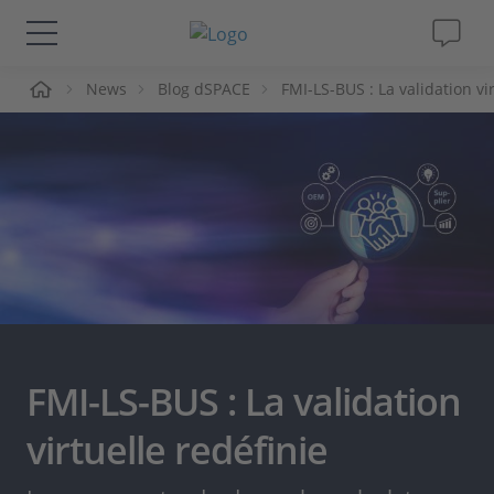
ueil
News
Blog dSPACE
FMI-LS-BUS : La validation vi
Solutions & Produits
Support
Magazine
Société
Carrières
FMI-LS-BUS : La validation
virtuelle redéfinie