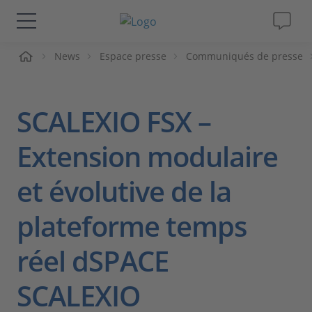
ueil
News
Espace presse
Communiqués de presse
Solutions & Produits
Support
SCALEXIO FSX –
Magazine
Extension modulaire
et évolutive de la
Société
plateforme temps
Carrières
réel dSPACE
SCALEXIO