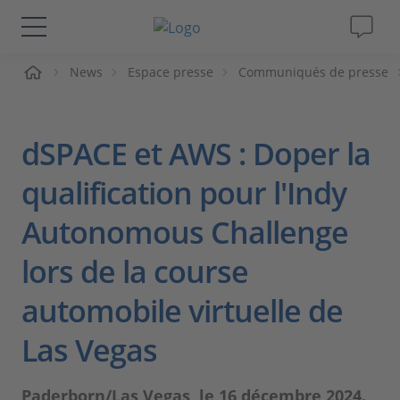
ueil
News
Espace presse
Communiqués de presse
Solutions & Produits
Support
dSPACE et AWS : Doper la
Magazine
qualification pour l'Indy
Autonomous Challenge
Société
lors de la course
Carrières
automobile virtuelle de
Las Vegas
Paderborn/Las Vegas, le 16 décembre 2024.