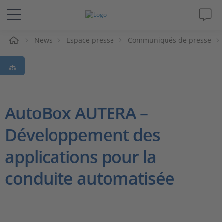
eil
News
Espace presse
Communiqués de presse
Solutions & Produits
Support
Magazine
AutoBox AUTERA –
Développement des
Société
applications pour la
Carrières
conduite automatisée