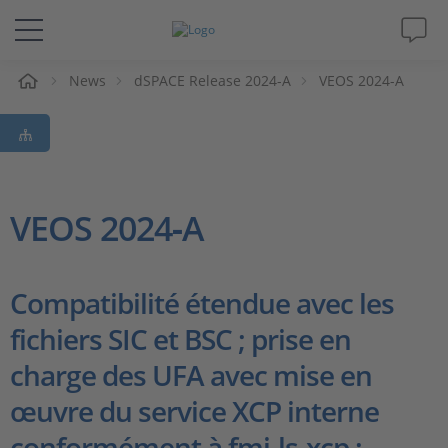
eil
News
dSPACE Release 2024-A
VEOS 2024-A
Solutions & Produits
Support
Magazine
VEOS 2024‑A
Société
Compatibilité étendue avec les
Carrières
fichiers SIC et BSC ; prise en
charge des UFA avec mise en
œuvre du service XCP interne
conformément à fmi-ls-xcp ;