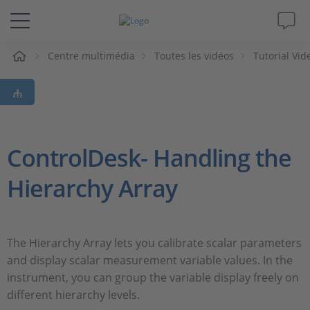
eil
Centre multimédia
Toutes les vidéos
Tutorial Vid
Solutions & Produits
Support
Magazine
ControlDesk- Handling the
Hierarchy Array
Société
Carrières
The Hierarchy Array lets you calibrate scalar parameters
and display scalar measurement variable values. In the
instrument, you can group the variable display freely on
different hierarchy levels.