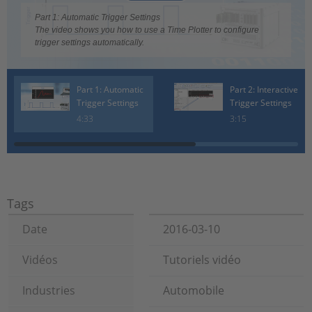
Play
Part 1: Automatic Trigger Settings
Video
The video shows you how to use a Time Plotter to configure
trigger settings automatically.
Part 1: Automatic
Part 2: Interactive
Trigger Settings
Trigger Settings
4:33
3:15
Tags
Date
2016-03-10
Vidéos
Tutoriels vidéo
Industries
Automobile