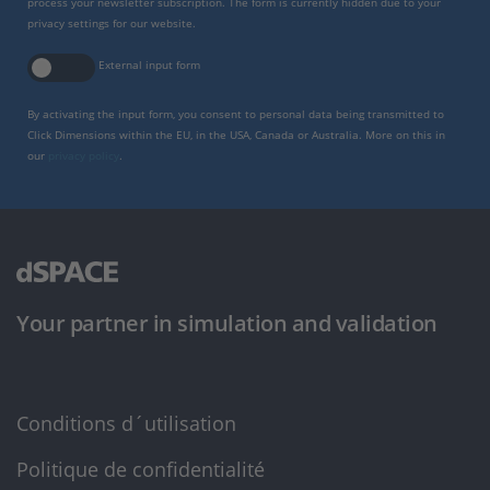
process your newsletter subscription. The form is currently hidden due to your
privacy settings for our website.
External input form
By activating the input form, you consent to personal data being transmitted to
Click Dimensions within the EU, in the USA, Canada or Australia. More on this in
our
privacy policy
.
Your partner in simulation and validation
Conditions d´utilisation
Politique de confidentialité