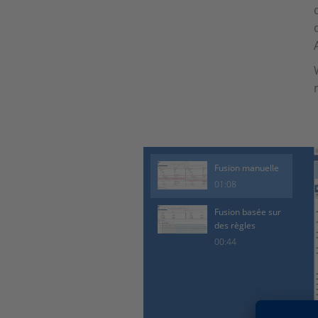
Fusion manuelle
01:08
Fusion basée sur
des règles
00:44