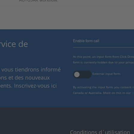
Enable form call
rvice de
At this point, an input form from Click Di
form is currently hidden due to your privac
s vous tiendrons informé
External input form
ions et des nouveaux
nts. Inscrivez-vous ici
By activating the input form, you consent 
Canada or Australia. More on this in our
p
Conditions d´utilisation