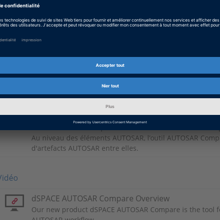
Video
Fusion manuelle
Informations produit
dSPACE AUTOSAR Compare
L’outil AUTOSAR Compare de dSPACE est un outil de com
Au niveau des éléments AUTOSAR, l’outil AUTOSAR Comp
d'artefacts AUTOSAR entre elles.
Vidéo
dSPACE AUTOSAR Compare Overview
Our new product dSPACE AUTOSAR Compare is the tool f
AUTOSAR workflow.