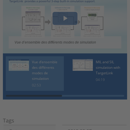
Play
Video
Vue d’ensemble des différents modes de simulation
Vue d’ensemble
MIL and SIL
des différents
simulation with
modes de
TargetLink
simulation
04:19
02:53
Tags