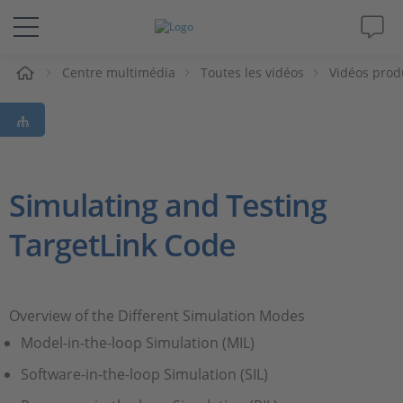
eil
Centre multimédia
Toutes les vidéos
Vidéos prod
Solutions & Produits
Support
Magazine
Simulating and Testing
TargetLink Code
Société
Carrières
Overview of the Different Simulation Modes
Model-in-the-loop Simulation (MIL)
Software-in-the-loop Simulation (SIL)