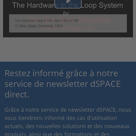
Play
Video
Un nouveau degré HIL dans l'EcoCAR
© Ohio State University, USA
Restez informé grâce à notre
service de newsletter dSPACE
direct.
Grâce à notre service de newsletter dSPACE, nous
vous tiendrons informé des cas d'utilisation
actuels, des nouvelles solutions et des nouveaux
produits, ainsi que des formations et des