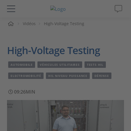
ueil
Vidéos
High-Voltage Testing
Solutions & Produits
Support
High-Voltage Testing
Magazine
AUTOMOBILE
VÉHICULES UTILITAIRES
TESTS HIL
Société
ELECTROMOBILITÉ
HIL NIVEAU PUISSANCE
DÉFENSE
09:26MIN
Carrières