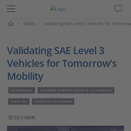
ueil
Vidéos
Validating SAE Level 3 Vehicles for Tomorrow
Solutions & Produits
Support
Validating SAE Level 3
Magazine
Vehicles for Tomorrow’s
Mobility
Société
AUTOMOBILE
SYSTÈMES AVANCÉS D’AIDE À LA CONDUITE
Carrières
TESTS HIL
CONDUITE AUTONOME
02:31MIN