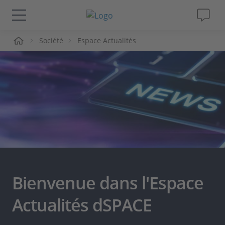
ueil
Société
Espace Actualités
Solutions & Produits
Support
Magazine
Société
Carrières
Bienvenue dans l'Espace
Actualités dSPACE