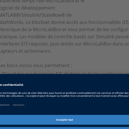
matérielle temps réel MicroLabBox et le
logiciel de développement
MATLAB®/Simulink/Stateﬂow® de
MathWorks. Le blockset donne accès aux fonctionnalités d’E
électrique de la MicroLabBox et vous permet de les configu
pratique. Les modèles de contrôle basés sur Simulink peuve
interfaces E/S requises, puis testés sur MicroLabBox dans u
capteurs et actionneurs.
Les blocs inclus vous permettent :
D'accéder aux fonctions E/S dédiées et de les configurer 
et PWM commutées par bloc, les entrées de capteurs à effet
d'encodeur incrémental, de résolveur, EnDat et SSI. Cela 
position du rotor d’un moteur, la vitesse du rotor ou les d
sortie requis.
De mettre en œuvre des stratégies de régulation pour les
jusqu'à 6 phases et 16 paires de pôles