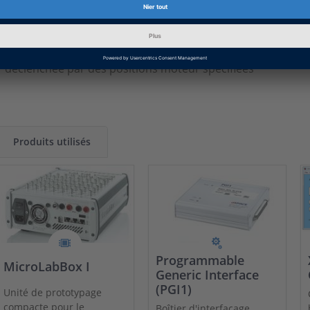
De commander au moins deux moteurs électriques indé
De combiner deux capteurs pour extrapoler la position d
De générer des événements et des déclencheurs externes 
déclenchée par des positions moteur spécifiées
Produits utilisés
Programmable
MicroLabBox I
Generic Interface
(PGI1)
Unité de prototypage
compacte pour le
Boîtier d'interfaçage