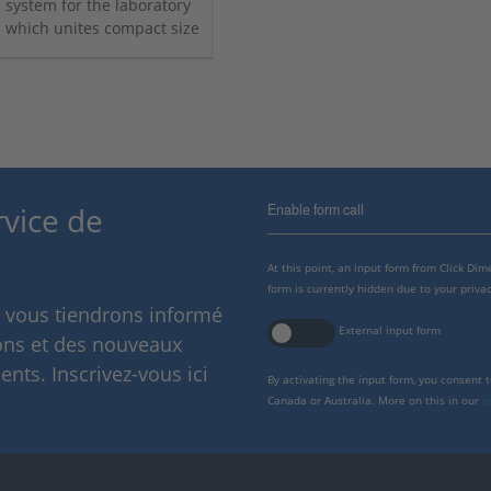
system for the laboratory
which unites compact size
and low system costs with
high performance and
versatility.
Enable form call
rvice de
At this point, an input form from Click Di
form is currently hidden due to your privac
s vous tiendrons informé
External input form
ions et des nouveaux
nts. Inscrivez-vous ici
By activating the input form, you consent 
Canada or Australia. More on this in our
p