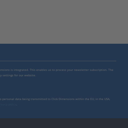
mensions is integrated. This enables us to process your newsletter subscription. The
y settings for our website.
to personal data being transmitted to Click Dimensions within the EU, in the USA,
rivacy policy
.