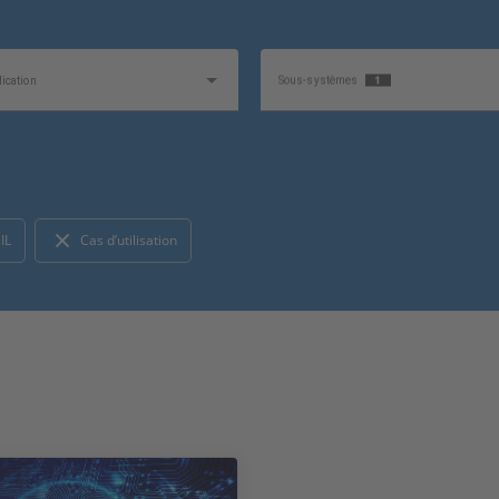
1
ication
Sous-systèmes
1
ion
Produit
IL
Cas d’utilisation