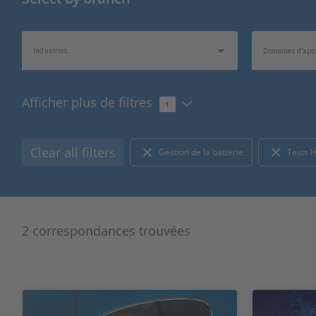
Industries
Domaines d’appl
Afficher plus de filtres
1
Sujets d’intérêt
Type d’informat
Clear all filters
Gestion de la batterie
Tests H
2 correspondances trouvées