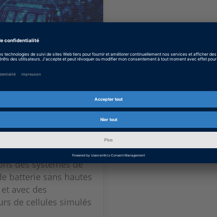
utilisation :
s BMS au niveau
rdware-In-the-Loop des
es fonctions et
ions des systèmes de
de batterie sans hautes
 et avec des
urs de cellules simulés