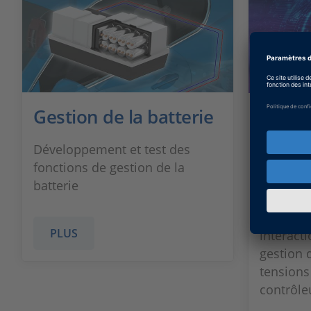
Gestion de la batterie
Cas d’
Essai
Développement et test des
signal
fonctions de gestion de la
batterie
Tests Ha
principal
PLUS
interact
gestion 
tensions
contrôle