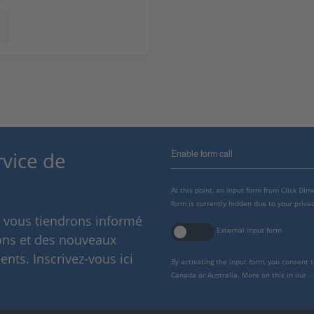
Enable form call
rvice de
At this point, an input form from Click Di
form is currently hidden due to your privac
s vous tiendrons informé
External input form
ions et des nouveaux
nts. Inscrivez-vous ici
By activating the input form, you consent 
Canada or Australia. More on this in our
p