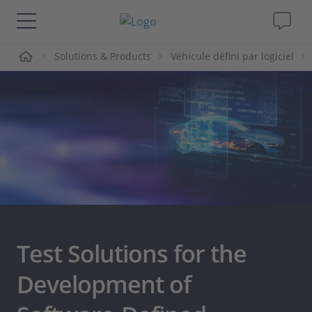
ueil
Solutions & Products
Véhicule défini par logiciel
Solutions & Produits
Support
Magazine
Société
Carrières
Test Solutions for the
Development of