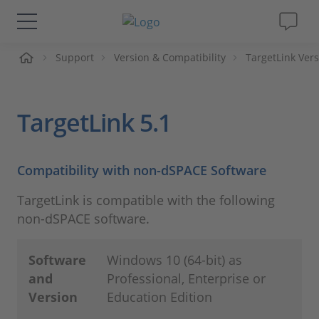
me
Support
Version & Compatibility
TargetLink Vers
Lösungen & Produkte
Support
TargetLink 5.1
Videos
Compatibility with non-dSPACE Software
Magazin
TargetLink is compatible with the following
non-dSPACE software.
Unternehmen
Software
Windows 10 (64-bit) as
Karriere
and
Professional, Enterprise or
Version
Education Edition