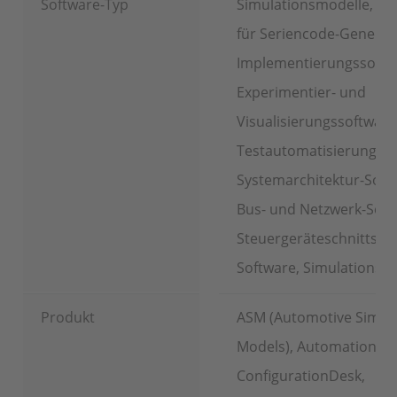
Software-Typ
Simulationsmodelle, So
für Seriencode-Generie
Implementierungssoftw
Experimentier- und
Visualisierungssoftware
Testautomatisierungsso
Systemarchitektur-Soft
Bus- und Netzwerk-Soft
Steuergeräteschnittstel
Software, Simulationss
Produkt
ASM (Automotive Simul
Models), AutomationDe
ConfigurationDesk,