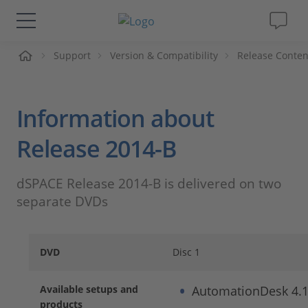
me
Support
Version & Compatibility
Release Conten
Lösungen & Produkte
Support
Information about
Videos
Release 2014-B
Magazin
dSPACE Release 2014-B is delivered on two
separate DVDs
Unternehmen
DVD
Disc 1
Karriere
Available setups and
AutomationDesk 4.
products