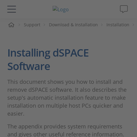
me
Support
Download & Installation
Installation
Lösungen & Produkte
Support
Installing dSPACE
Videos
Software
Magazin
This document shows you how to install and
remove dSPACE software. It also describes the
Unternehmen
setup's automatic installation feature to make
installation on multiple host PCs quicker and
easier.
Karriere
The appendix provides system requirements
and gives other useful reference information.