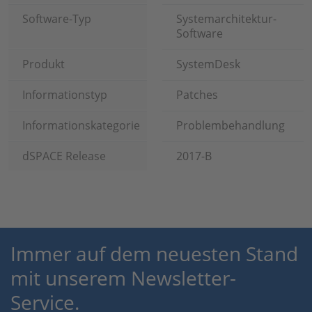
Software-Typ
Systemarchitektur-
Software
Produkt
SystemDesk
Informationstyp
Patches
Informationskategorie
Problembehandlung
dSPACE Release
2017-B
Immer auf dem neuesten Stand
mit unserem Newsletter-
Service.