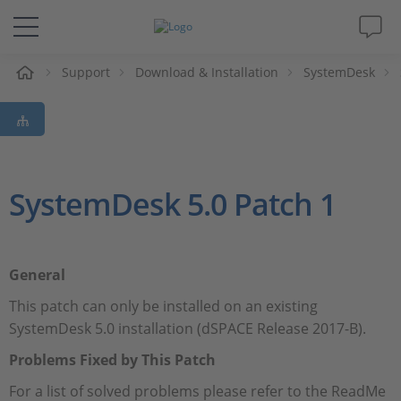
e
Support
Download & Installation
SystemDesk
Lösungen & Produkte
Support
Videos
SystemDesk 5.0 Patch 1
Magazin
General
Unternehmen
This patch can only be installed on an existing
SystemDesk 5.0 installation (dSPACE Release 2017-B).
Karriere
Problems Fixed by This Patch
For a list of solved problems please refer to the ReadMe