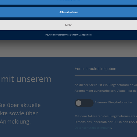
Informationskategorie
Problembehandlung
dSPACE Release
2014-A
Formularaufruf freigeben
 mit unserem
An dieser Stelle ist ein Eingabeformular 
Abonnement zu verarbeiten. Aktuell ist da
Externes Eingabeformular
ie über aktuelle
kte sowie über
Mit dem Aktivieren des Eingabeformulars 
r Anmeldung.
Dimensions innerhalb der EU, in den USA,
Datenschutzbestimmung
.