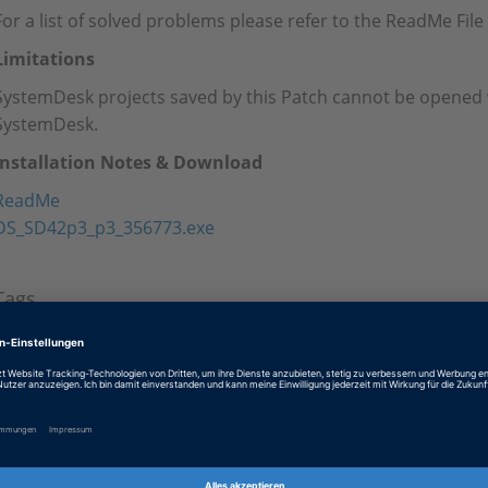
For a list of solved problems please refer to the ReadMe Fil
Limitations
SystemDesk projects saved by this Patch cannot be opened 
SystemDesk.
Installation Notes & Download
ReadMe
DS_SD42p3_p3_356773.exe
Tags
Date
2015-03-06
Software-Typ
Systemarchitektur-Software
Produkt
SystemDesk
Informationstyp
Patches