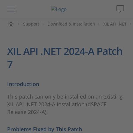
me
Support
Download & Installation
XIL API .NET
Lösungen & Produkte
Support
XIL API .NET 2024-A Patch
Videos
7
Magazin
Introduction
Unternehmen
This patch can only be installed on an existing
XIL API .NET 2024-A installation (dSPACE
Karriere
Release 2024-A).
Problems Fixed by This Patch