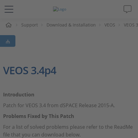
e
Support
Download & Installation
VEOS
VEOS 3
Lösungen & Produkte
Support
Videos
VEOS 3.4p4
Magazin
Introduction
Unternehmen
Patch for VEOS 3.4 from dSPACE Release 2015-A.
Karriere
Problems Fixed by This Patch
For a list of solved problems please refer to the ReadMe
file that you can download below.