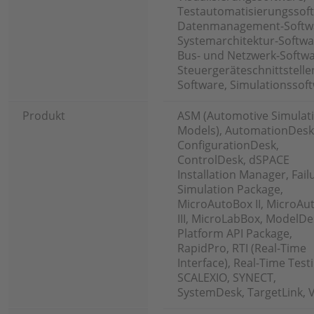
Testautomatisierungssof
Datenmanagement-Softw
Systemarchitektur-Softwa
Bus- und Netzwerk-Softwa
Steuergeräteschnittstelle
Software, Simulationssof
Produkt
ASM (Automotive Simulat
Models), AutomationDesk
ConfigurationDesk,
ControlDesk, dSPACE
Installation Manager, Fail
Simulation Package,
MicroAutoBox II, MicroAu
III, MicroLabBox, ModelDe
Platform API Package,
RapidPro, RTI (Real-Time
Interface), Real-Time Test
SCALEXIO, SYNECT,
SystemDesk, TargetLink, 