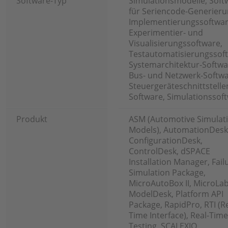
Software-Typ
Simulationsmodelle, Soft
für Seriencode-Generieru
Implementierungssoftwar
Experimentier- und
Visualisierungssoftware,
Testautomatisierungssof
Systemarchitektur-Softwa
Bus- und Netzwerk-Softwa
Steuergeräteschnittstelle
Software, Simulationssof
Produkt
ASM (Automotive Simulat
Models), AutomationDesk
ConfigurationDesk,
ControlDesk, dSPACE
Installation Manager, Fail
Simulation Package,
MicroAutoBox II, MicroLa
ModelDesk, Platform API
Package, RapidPro, RTI (Re
Time Interface), Real-Time
Testing, SCALEXIO,