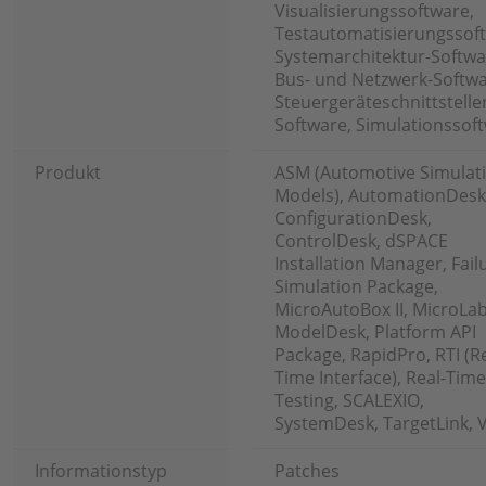
Visualisierungssoftware,
Testautomatisierungssof
Systemarchitektur-Softwa
Bus- und Netzwerk-Softwa
Steuergeräteschnittstelle
Software, Simulationssof
Produkt
ASM (Automotive Simulat
Models), AutomationDesk
ConfigurationDesk,
ControlDesk, dSPACE
Installation Manager, Fail
Simulation Package,
MicroAutoBox II, MicroLa
ModelDesk, Platform API
Package, RapidPro, RTI (Re
Time Interface), Real-Time
Testing, SCALEXIO,
SystemDesk, TargetLink, 
Informationstyp
Patches