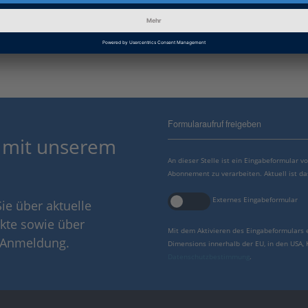
dSPACE Release
2024-A
Formularaufruf freigeben
 mit unserem
An dieser Stelle ist ein Eingabeformular 
Abonnement zu verarbeiten. Aktuell ist da
Externes Eingabeformular
ie über aktuelle
kte sowie über
Mit dem Aktivieren des Eingabeformulars 
r Anmeldung.
Dimensions innerhalb der EU, in den USA,
Datenschutzbestimmung
.