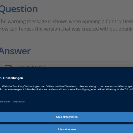
Question
The warning message is shown when opening a ControlDesk p
How can I check the version that was created without openi
Answer
FAQ540.PDF
PDF, English
Tags
Date
2024-12-16
Produkt
ControlDesk
Informationstyp
FAQ (Häufig gestellte Fragen)