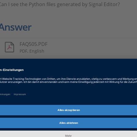
Can I see the Python files generated by Signal Editor?
Answer
FAQ505.PDF
PDF, English
Tags
Date
2024-12-16
Produkt
ControlDesk, Real-Time Testin
Informationstyp
FAQ (Häufig gestellte Fragen)