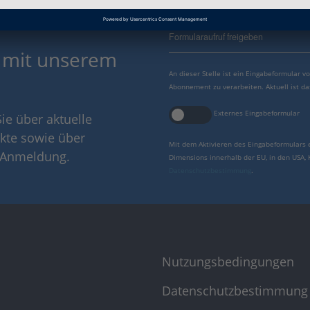
Formularaufruf freigeben
 mit unserem
An dieser Stelle ist ein Eingabeformular 
Abonnement zu verarbeiten. Aktuell ist da
Externes Eingabeformular
ie über aktuelle
kte sowie über
Mit dem Aktivieren des Eingabeformulars 
r Anmeldung.
Dimensions innerhalb der EU, in den USA,
Datenschutzbestimmung
.
Nutzungsbedingungen
Datenschutzbestimmung