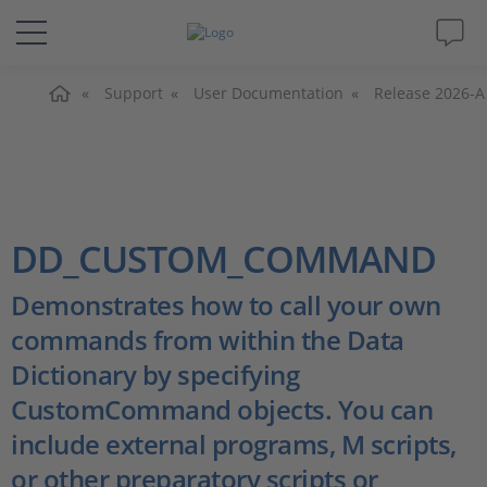
Home
Lösungen & Produkte
Support
User Documentation
Release 2026-A
Support
Videos
DD_CUSTOM_COMMAND
Magazin
Demonstrates how to call your own
commands from within the Data
Unternehmen
Dictionary by specifying
CustomCommand objects. You can
Karriere
include external programs, M scripts,
or other preparatory scripts or