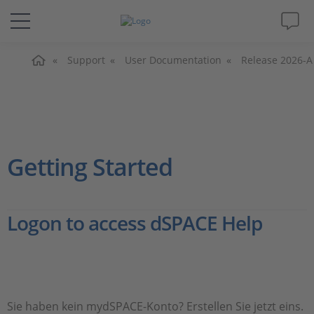
Home
Lösungen & Produkte
Support
User Documentation
Release 2026-A
Support
Videos
Getting Started
Magazin
Logon to access dSPACE Help
Unternehmen
Karriere
Sie haben kein mydSPACE-Konto? Erstellen Sie jetzt eins.