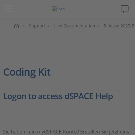
Home
Lösungen & Produkte
Support
User Documentation
Release 2025-B
Support
Videos
Coding Kit
Magazin
Logon to access dSPACE Help
Unternehmen
Karriere
Sie haben kein mydSPACE-Konto? Erstellen Sie jetzt eins.