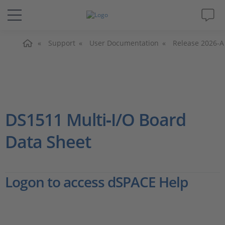
Home
Lösungen & Produkte
Support
User Documentation
Release 2026-A
Support
Videos
DS1511 Multi‑I/O Board
Magazin
Data Sheet
Unternehmen
Logon to access dSPACE Help
Karriere