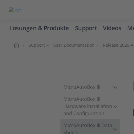
Lösungen & Produkte
Support
Videos
Ma
Home
Support
User Documentation
Release 2026-A
MicroAutoBox III
MicroAutoBox III
Hardware Installation
and Configuration
MicroAutoBox III Data
Sheets