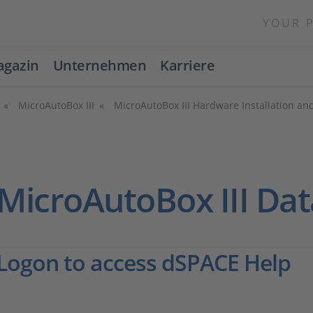
YOUR 
gazin
Unternehmen
Karriere
MicroAutoBox III
MicroAutoBox III Hardware Installation an
MicroAutoBox III Dat
Logon to access dSPACE Help