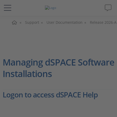
Home
Lösungen & Produkte
Support
User Documentation
Release 2026-A
Support
Videos
Managing dSPACE Software
Magazin
Installations
Unternehmen
Logon to access dSPACE Help
Karriere