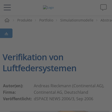
e
Produkte
Portfolio
Simulationsmodelle
Abstra
Lösungen & Produkte
Support
Videos
Verifikation von
Luftfedersystemen
Magazin
Unternehmen
Autor(en):
Andreas Rieckmann (Continental AG),
Firma:
Continental AG, Deutschland
Karriere
Veröffentlicht:
dSPACE NEWS 2006/3, Sep 2006