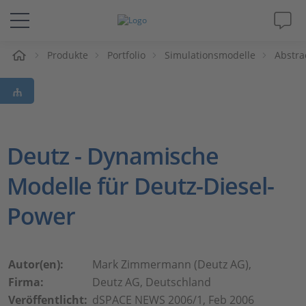
e
Produkte
Portfolio
Simulationsmodelle
Abstra
Lösungen & Produkte
Support
Videos
Deutz - Dynamische
Modelle für Deutz-Diesel-
Magazin
Power
Unternehmen
Karriere
Autor(en):
Mark Zimmermann (Deutz AG),
Firma:
Deutz AG, Deutschland
Veröffentlicht:
dSPACE NEWS 2006/1, Feb 2006