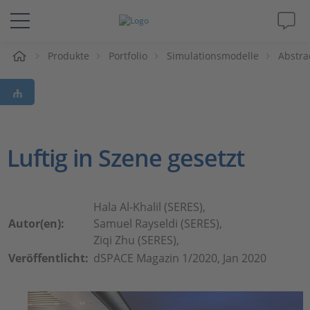
e
Produkte
Portfolio
Simulationsmodelle
Abstra
Lösungen & Produkte
Support
Videos
Luftig in Szene gesetzt
Magazin
Hala Al-Khalil (SERES),
Unternehmen
Autor(en):
Samuel Rayseldi (SERES),
Ziqi Zhu (SERES),
Veröffentlicht:
dSPACE Magazin 1/2020, Jan 2020
Karriere