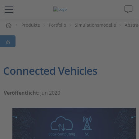
e
Produkte
Portfolio
Simulationsmodelle
Abstra
Lösungen & Produkte
Support
Videos
Connected Vehicles
Magazin
Veröffentlicht:
Jun 2020
Unternehmen
Karriere