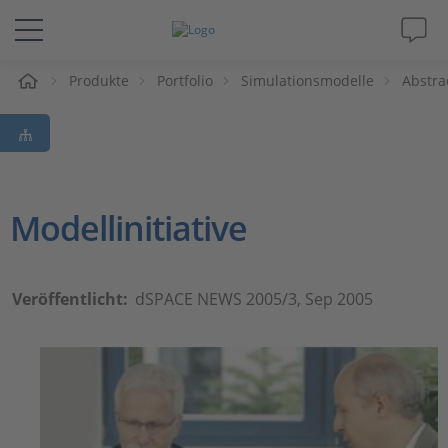
e
Produkte
Portfolio
Simulationsmodelle
Abstra
Lösungen & Produkte
Support
Videos
Modellinitiative
Magazin
Veröffentlicht:
dSPACE NEWS 2005/3, Sep 2005
Unternehmen
Karriere