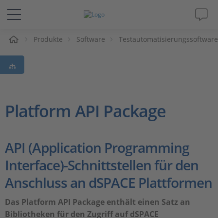
e
Produkte
Software
Testautomatisierungs­software
Lösungen & Produkte
Support
Videos
Platform API Package
Magazin
API (Application Programming
Unternehmen
Interface)-Schnittstellen für den
Anschluss an dSPACE Plattformen
Karriere
Das Platform API Package enthält einen Satz an
Bibliotheken für den Zugriff auf dSPACE