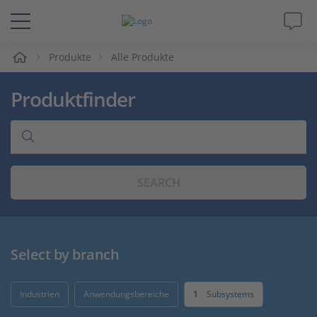
e
Produkte
Alle Produkte
Lösungen & Produkte
Produktfinder
Support
Videos
SEARCH
Magazin
Unternehmen
Select by branch
Karriere
Industrien
Anwendungsbereiche
1
Subsystems