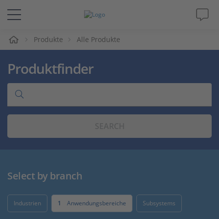
e
Produkte
Alle Produkte
Lösungen & Produkte
Produktfinder
Support
Videos
SEARCH
Magazin
Unternehmen
Select by branch
Karriere
Industrien
1
Anwendungsbereiche
Subsystems