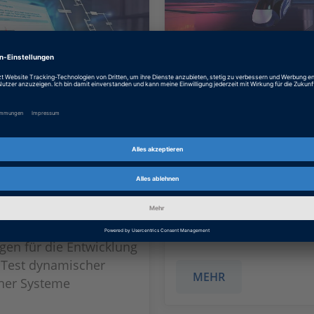
ower Electronics
ASM Electric
ms
Components
ibliothek mit
Echtzeitmodelle für die
ertigen
Simulation von elektri
onsmodellen gängiger
Fahrzeugsystemen und 
selektronischer
antrieben
gen für die Entwicklung
 Test dynamischer
MEHR
cher Systeme