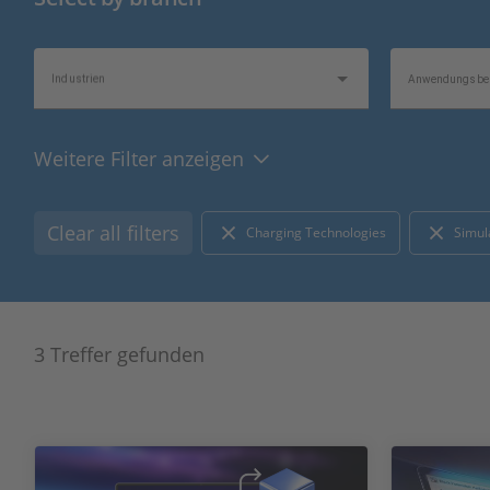
Industrien
Anwendungsber
Weitere Filter anzeigen
Produkttyp
Hardware-Typ
Clear all filters
Charging Technologies
Simul
Bus-/Netzwerktyp
I/O-Typ
3 Treffer gefunden