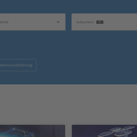
1
eiche
Subsystems
Software-Typ
ationsmodellierung