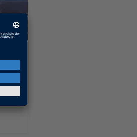
schen
-