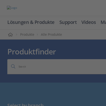
Lösungen & Produkte
Support
Videos
Ma
ome
Produkte
Alle Produkte
Produktfinder
Search
Select by branch