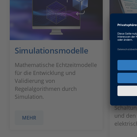
Simulationsmodelle
XSG P
Syste
Mathematische Echtzeitmodelle
für die Entwicklung und
dSPACE B
Validierung von
einsatzf
Regelalgorithmen durch
Simulati
Simulation.
leistung
Schaltun
und den
MEHR
elektris