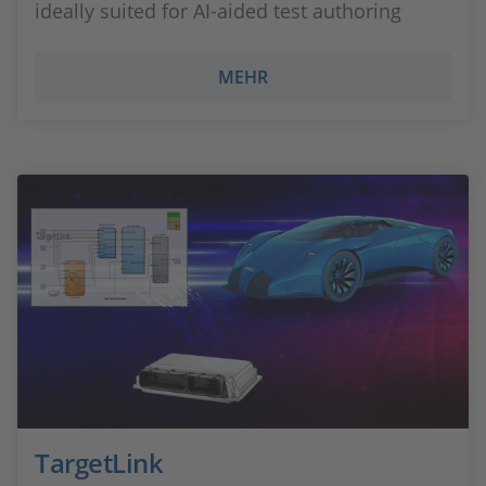
ideally suited for AI‑aided test authoring
MEHR
TargetLink