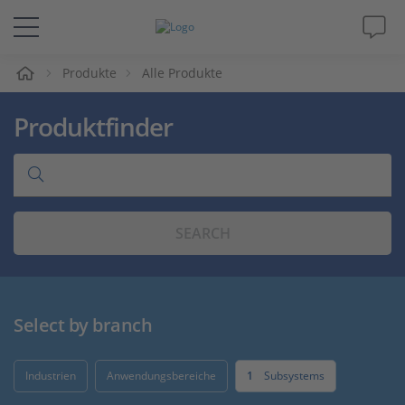
e
Produkte
Alle Produkte
Lösungen & Produkte
Produktfinder
Support
Videos
SEARCH
Magazin
Unternehmen
Select by branch
Karriere
Industrien
Anwendungsbereiche
1
Subsystems