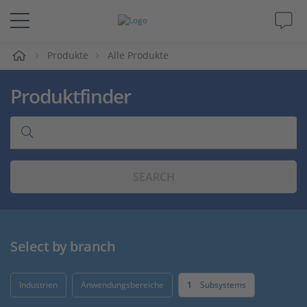
e
Produkte
Alle Produkte
Lösungen & Produkte
Produktfinder
Support
Videos
SEARCH
Magazin
Unternehmen
Select by branch
Karriere
Industrien
Anwendungsbereiche
1
Subsystems