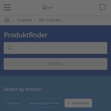
e
Produkte
Alle Produkte
Lösungen & Produkte
Produktfinder
Support
Videos
SEARCH
Magazin
Unternehmen
Select by branch
Karriere
Industrien
Anwendungsbereiche
1
Subsystems