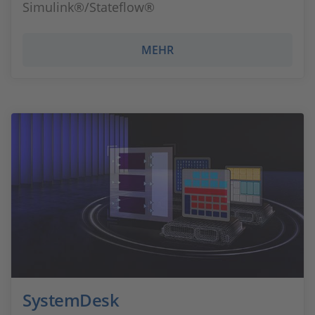
Simulink®/Stateflow®
MEHR
SystemDesk