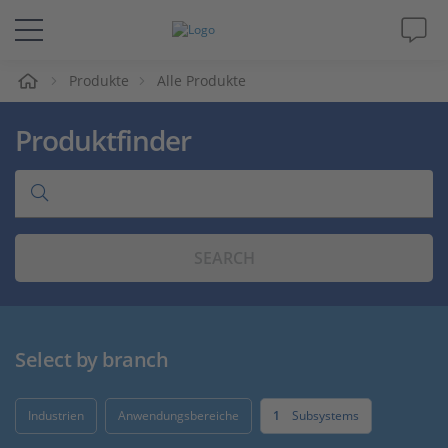
e
Produkte
Alle Produkte
Lösungen & Produkte
Produktfinder
Support
Videos
SEARCH
Magazin
Unternehmen
Select by branch
Karriere
Industrien
Anwendungsbereiche
1
Subsystems