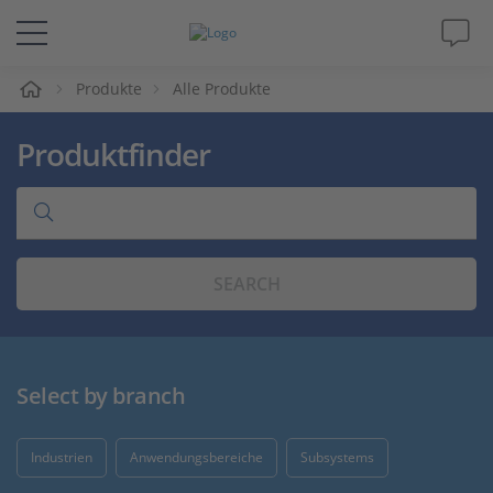
e
Produkte
Alle Produkte
Lösungen & Produkte
Produktfinder
Support
Videos
SEARCH
Magazin
Unternehmen
Select by branch
Karriere
Industrien
Anwendungsbereiche
Subsystems